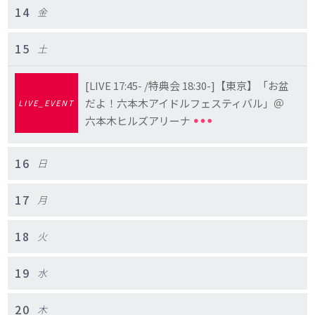
14
金
15
土
[LIVE 17:45- /特典会 18:30-]【東京】「お盆
だよ！六本木アイドルフェスティバル」＠
LIVE_EVENT
六本木ヒルズアリーナ
16
日
17
月
18
火
19
水
20
木