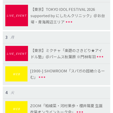
【東京】TOKYO IDOL FESTIVAL 2026
supported by にしたんクリニック」＠お台
LIVE_EVENT
場・青海周辺エリア
3
月
【東京】ミクチャ「楽遊のさきどり★アイ
LIVE_EVENT
ドル塾」＠パームス秋葉原 ※門林有羽
[19:00-] SHOWROOM「スパガの超絶☆るー
WEB
む」
4
火
ZOOM「柏綾菜・河村果歩・櫻井陽夏 生誕
WEB
衣装オンライントーク会」