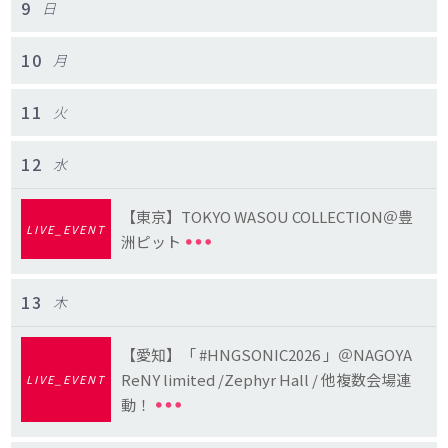
9
日
10
月
11
火
12
水
【東京】TOKYO WASOU COLLECTION＠豊
LIVE_EVENT
洲ピット
13
木
【愛知】「 #HNGSONIC2026 」＠NAGOYA
ReNY limited /Zephyr Hall / 他複数会場連
LIVE_EVENT
動！