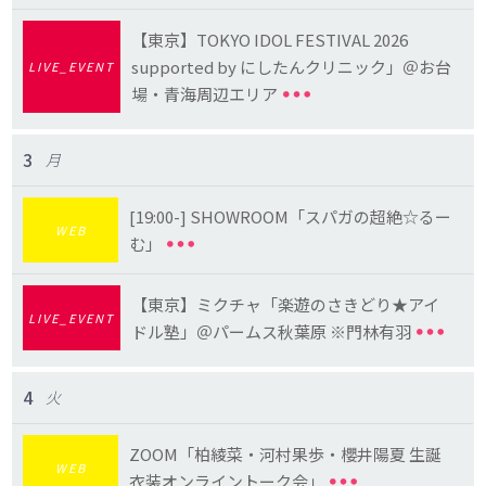
【東京】TOKYO IDOL FESTIVAL 2026
supported by にしたんクリニック」＠お台
LIVE_EVENT
場・青海周辺エリア
3
月
[19:00-] SHOWROOM「スパガの超絶☆るー
WEB
む」
【東京】ミクチャ「楽遊のさきどり★アイ
LIVE_EVENT
ドル塾」＠パームス秋葉原 ※門林有羽
4
火
ZOOM「柏綾菜・河村果歩・櫻井陽夏 生誕
WEB
衣装オンライントーク会」