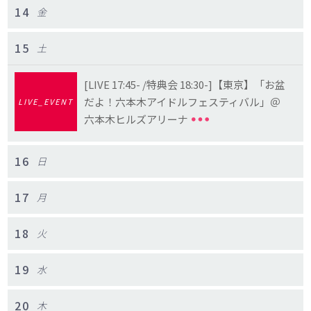
14
金
15
土
[LIVE 17:45- /特典会 18:30-]【東京】「お盆
だよ！六本木アイドルフェスティバル」＠
LIVE_EVENT
六本木ヒルズアリーナ
16
日
17
月
18
火
19
水
20
木