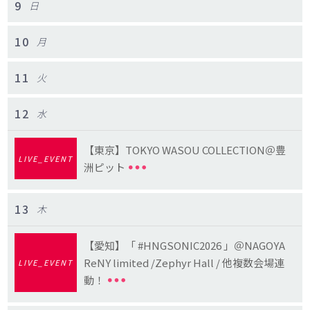
9
日
10
月
11
火
12
水
【東京】TOKYO WASOU COLLECTION＠豊
LIVE_EVENT
洲ピット
13
木
【愛知】「 #HNGSONIC2026 」＠NAGOYA
ReNY limited /Zephyr Hall / 他複数会場連
LIVE_EVENT
動！