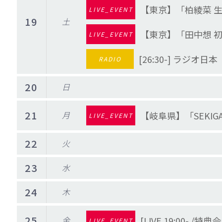
【東京】「柏綾菜 
LIVE_EVENT
19
土
【東京】「田中想 
LIVE_EVENT
[26:30-] ラジオ
RADIO
20
日
21
月
【岐阜県】「SEKIGA
LIVE_EVENT
22
火
23
水
24
木
25
金
[LIVE 19:00- 
LIVE_EVENT