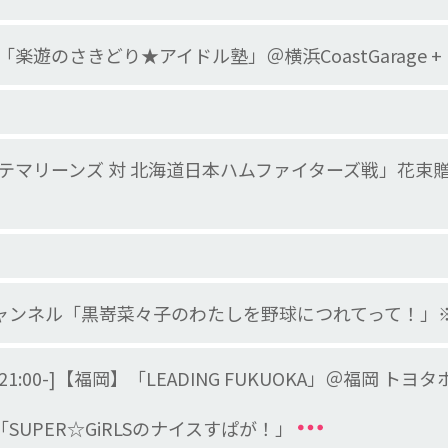
楽遊のさきどり★アイドル塾」＠横浜CoastGarage +
テマリーンズ 対 北海道日本ハムファイターズ戦」花束贈
コニコチャンネル「黒嵜菜々子のわたしを野球につれてって！
/特典会21:00-]【福岡】「LEADING FUKUOKA」＠福岡
日本「SUPER☆GiRLSのナイスすぱが！」