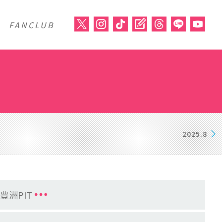
FANCLUB
2025.8
」＠豊洲PIT