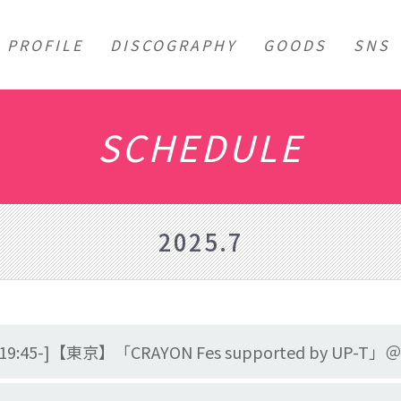
PROFILE
DISCOGRAPHY
GOODS
SNS
SCHEDULE
2025.7
会 19:45-]【東京】「CRAYON Fes supported by UP-T