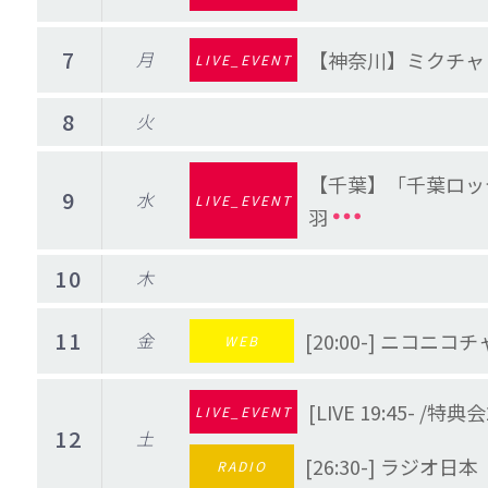
7
月
【神奈川】ミクチャ「
LIVE_EVENT
8
火
【千葉】「千葉ロッ
9
水
LIVE_EVENT
羽
10
木
11
金
[20:00-] ニ
WEB
[LIVE 19:45- 
LIVE_EVENT
12
土
[26:30-] ラジオ
RADIO