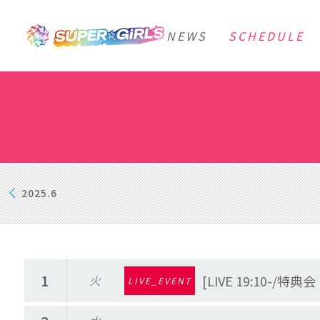
NEWS
SCHEDULE
2025.6
1
火
[LIVE 19:10-/特典
LIVE_EVENT