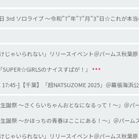
 3rd ソロライブ ～令和”7”年”7”月”3”日☆これが
けじゃいられない」リリースイベント＠パームス秋葉原
日本「SUPER☆GiRLSのナイスすぱが！」
 LIVE 17:45-]【千葉】「超NATSUZOME 2025」＠幕
 生誕祭 ～さくらいちゃんおとなになるって！～」＠パ
 生誕祭 ～かほっちの青春はここにある！～」＠パーム
けじゃいられない」リリースイベント＠パームス秋葉原