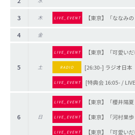
2
水
3
木
【東京】「ななみの日
LIVE_EVENT
4
金
【東京】「可愛いだ
LIVE_EVENT
5
土
[26:30-] ラジオ
RADIO
[特典会 16:05- /
LIVE_EVENT
【東京】「櫻井陽夏
LIVE_EVENT
6
日
【東京】「河村果歩
LIVE_EVENT
【東京】「可愛いだ
LIVE_EVENT