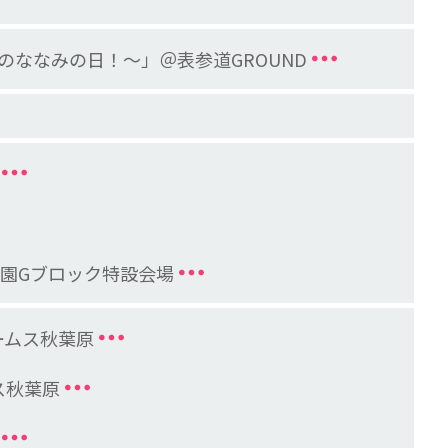
本当のななみの日！～」＠表参道GROUND
張海浜公園Gブロック特設会場
ームス秋葉原
ス秋葉原