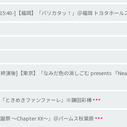
- /特典会15:40-]【福岡】「バリカタッ！」＠福岡 トヨタホ
特典会 終演後]【東京】「なみだ色の消しごむ presents 『Neat M
]Abema「ときめきファンファーレ」※鎌田彩樺
祭 ～Chapter XX～」＠パームス秋葉原