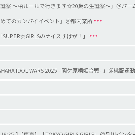
生誕祭 ～柏ルールで行きます☆20歳の生誕祭～」＠パー
初めてのカンパイイベント」＠都内某所
日本「SUPER☆GiRLSのナイスすぱが！」
HARA IDOL WARS 2025 - 関ケ原唄姫合戦- 」＠桃配運
/特典会 19:35-]【東京】「TOKYO GIRLS GIRLS」＠品川