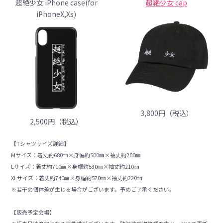
超絶少女 iPhone case(for
超絶少女 cap
iPhoneX,Xs)
3,800円（税込）
2,500円（税込）
【Tシャツサイズ詳細】
Mサイズ：着丈約680㎜×身幅約500㎜×袖丈約200㎜
Lサイズ：着丈約710㎜×身幅約530㎜×袖丈約210㎜
XLサイズ：着丈約740㎜×身幅約570㎜×袖丈約220㎜
※若干の個体差が生じる場合がございます。予めご了承ください。
【販売予定会場】