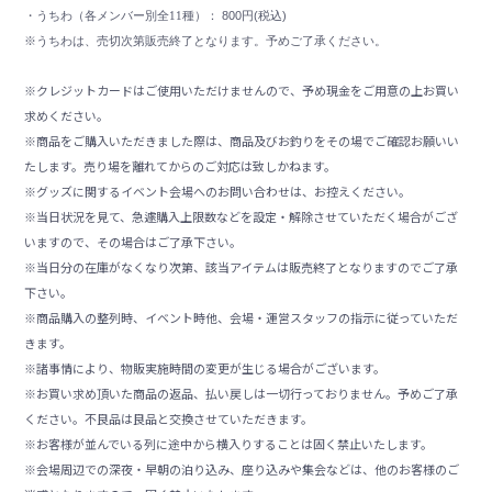
・
うちわ（各メンバー別全11種）
：
800円(税込)
※うちわは、売切次第販売終了となります。予めご了承ください。
※クレジットカードはご使用いただけませんので、予め現金をご用意の上お買い
求めください。
※商品をご購入いただきました際は、商品及びお釣りをその場でご確認お願いい
たします。売り場を離れてからのご対応は致しかねます。
※グッズに関するイベント会場へのお問い合わせは、お控えください。
※当日状況を見て、急遽購入上限数などを設定・解除させていただく場合がござ
いますので、その場合はご了承下さい。
※当日分の在庫がなくなり次第、該当アイテムは販売終了となりますのでご了承
下さい。
※商品購入の整列時、イベント時他、会場・運営スタッフの指示に従っていただ
きます。
※諸事情により、物販実施時間の変更が生じる場合がございます。
※お買い求め頂いた商品の返品、払い戻しは一切行っておりません。予めご了承
ください。不良品は良品と交換させていただきます。
※お客様が並んでいる列に途中から横入りすることは固く禁止いたします。
※会場周辺での深夜・早朝の泊り込み、座り込みや集会などは、他のお客様のご