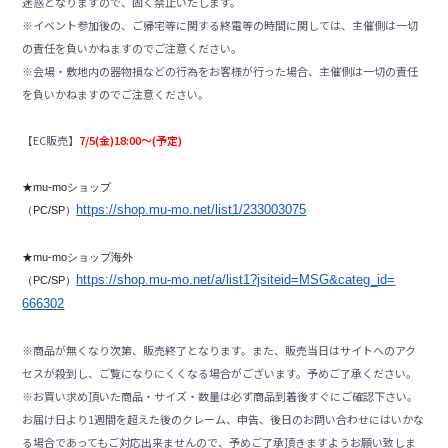
迷惑となりますので、固く禁止いたします。
※イベント参加後の、ご帰宅等に関する終電等の時間に関しては、主催側は一切
の責任を負いかねますのでご注意ください。
※会場・敷地内の器物損などの行為をお客様が行った場合、主催側は一切の責任
を負いかねますのでご注意ください。
【EC販売】
7/5(
金)18:00～(予定)
★mu-moショップ
https://shop.mu-mo.net/
list1/233003075
（PC/SP）
★mu-moショップ海外
https://shop.mu-mo.net/
a/list1?jsiteid=MSG&categ_id=
（PC/SP）
666302
※商品が無くなり次第、販売終了となります。また、販売当日はサイトへのアク
セスが殺到し、ご覧になりにくくなる場合がございます。予めご了承ください。
※お買い求め頂いた商品・サイズ・数量は必ず商品到着後すぐにご確認下さい。
お届け日より1週間を超えた後のクレーム、申告、後日のお問い合わせにはいかな
る場合であってもご対応出来ませんので、予めご了承頂きますようお願い致しま