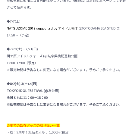
※販売日は追加となる可能性がございます。随時確定次第都度本ページにて更新
させて頂きます。
◆7/7(土)
(@
OTODAMA SEA STUDIO
)
NATSUZOME 2019 supported by アイドル横丁
17:50～（予定）
◆7/20(土)・7/21(日)
関ケ原アイドルウォーズ (@岐阜県桃配運動公園)
12:00~17:00（予定）
※販売時間は予告なしに変更になる場合がございます。予めご了承ください。
◆8/2(金).3(土).4(日)
TOKYO IDOL FESTIVAL (@お台場)
全日ともに11：00～18：00
※販売時間は予告なしに変更になる場合がございます。予めご了承ください。
会場での既存グッズの取り扱い一覧
・
祝！9周年！粗品タオル
：
1,000円(税込)