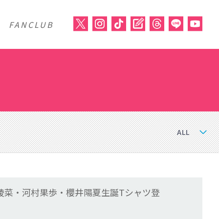
FANCLUB
柏綾菜・河村果歩・櫻井陽夏生誕Tシャツ登