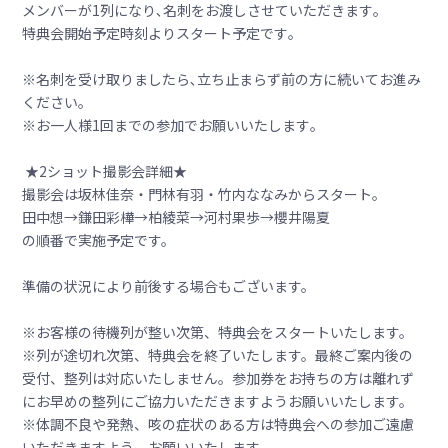
メンバーが1列になり､名刺をお渡しさせていただきます｡
特典会開始予定時刻よりスタート予定です｡
※名刺を受け取りましたら､立ち止まらず前の方に続いてお進み
ください｡
※お一人様1回までの参加でお願いいたします｡
★2ショット撮影会詳細★
撮影会は坂林佳奈・門林有羽・竹内ななみからスタート。
田中想→鎌田彩樺→柏綾菜→河村果歩→櫻井陽夏
の順番で実施予定です。
準備の状況により前後する場合もございます。
※お客様の待機列が整い次第、特典会をスタートいたします。
※列が途切れ次第、特典会を終了いたします。最終ご案内後の
受付、整列は対応いたしません。参加券をお持ちの方は離れず
にお早めの整列にご協力いただきますようお願いいたします。
※体調不良や発熱、咳の症状のある方は特典会への参加ご遠慮
いただきますよう、お願いいたします。