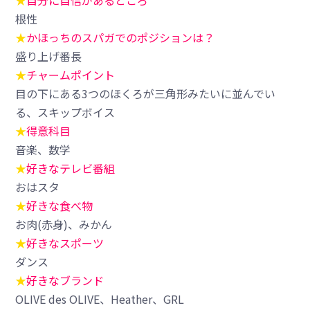
★
自分に自信があるところ
根性
★
かほっちのスパガでのポジションは？
盛り上げ番長
★
チャームポイント
目の下にある3つのほくろが三角形みたいに並んでい
る、スキップボイス
★
得意科目
音楽、数学
★
好きなテレビ番組
おはスタ
★
好きな食べ物
お肉(赤身)、みかん
★
好きなスポーツ
ダンス
★
好きなブランド
OLIVE des OLIVE、Heather、GRL