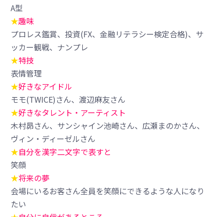
A型
★
趣味
プロレス鑑賞、投資(FX、金融リテラシー検定合格)、サ
ッカー観戦、ナンプレ
★
特技
表情管理
★
好きなアイドル
モモ(TWICE)さん、渡辺麻友さん
★
好きなタレント・アーティスト
木村昴さん、サンシャイン池崎さん、広瀬まのかさん、
ヴィン・ディーゼルさん
★
自分を漢字二文字で表すと
笑顔
★
将来の夢
会場にいるお客さん全員を笑顔にできるような人になり
たい