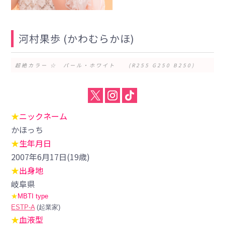
河村果歩 (かわむらかほ)
超絶カラー ☆ パール・ホワイト (R255 G250 B250)
★
ニックネーム
かほっち
★
生年月日
2007年6月17日(19歳)
★
出身地
岐阜県
★
MBTI type
ESTP-A
(起業家)
★
血液型