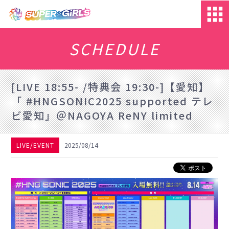
SCHEDULE
[LIVE 18:55- /特典会 19:30-]【愛知】
「 #HNGSONIC2025 supported テレ
ビ愛知」＠NAGOYA ReNY limited
LIVE/EVENT
2025/08/14