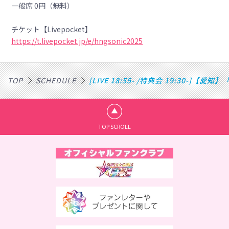
一般席 0円（無料）
チケット【Livepocket】
https://t.livepocket.jp/e/hngsonic2025
TOP
SCHEDULE
[LIVE 18:55- /特典会 19:30-]【愛知】
TOP SCROLL