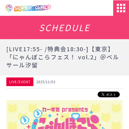
SCHEDULE
[LIVE17:55- /特典会18:30-]【東京】
「にゃんぽこらフェス！ vol.2」＠ベル
サール汐留
LIVE/EVENT
2025/11/03