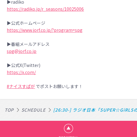
▶radiko
https://radiko.jp/r_seasons/10025006
▶公式ホームページ
https://www.jorf.co.jp/?program=spg
▶番組メールアドレス
spg@jorf.co.jp
▶公式X(Twitter)
https://x.com/
#ナイスすぱが
でポストお願いします！
TOP
SCHEDULE
[26:30-] ラジオ日本「SUPER☆GiR