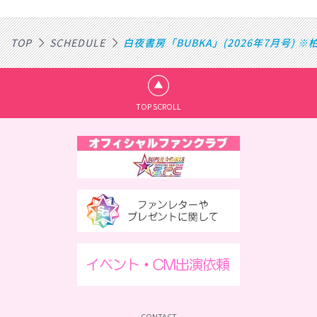
TOP
SCHEDULE
白夜書房「BUBKA」(2026年7月号) 
TOP SCROLL
CONTACT