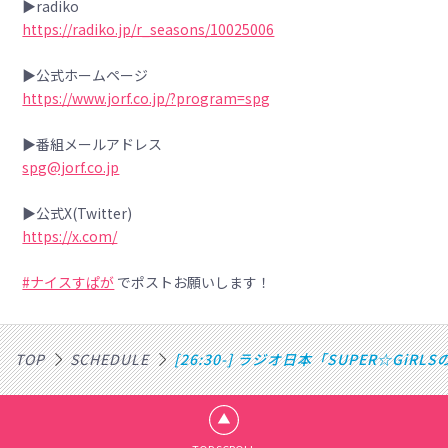
▶radiko
https://radiko.jp/r_seasons/10025006
▶公式ホームページ
https://www.jorf.co.jp/?program=spg
▶番組メールアドレス
spg@jorf.co.jp
▶公式X(Twitter)
https://x.com/
#ナイスすぱが
でポストお願いします！
TOP
SCHEDULE
[26:30-] ラジオ日本「SUPER☆GiR