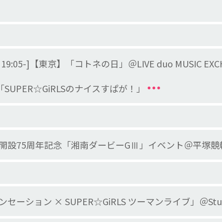
典会 19:05-]【東京】「コトネの日」＠LIVE duo MUSIC EXC
日本「SUPER☆GiRLSのナイスすぱが！」
開設75周年記念「湘南ダービーGⅢ」イベント＠平塚競
ション × SUPER☆GiRLS ツーマンライブ」＠Studio