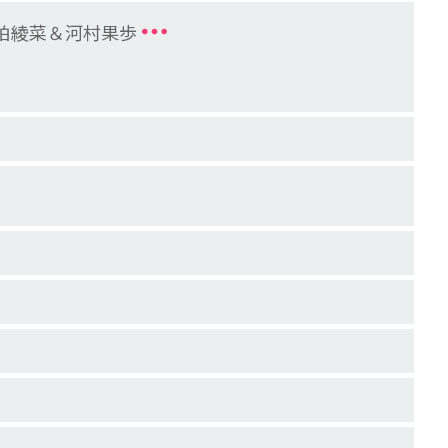
※柏綾菜＆河村果歩