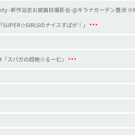
rty -新作浴衣お披露目撮影会-@キラナガーデン豊洲 
日本「SUPER☆GiRLSのナイスすぱが！」
WROOM「スパガの超絶☆るーむ」