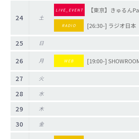
【東京】きゅるんPa
LIVE_EVENT
24
土
[26:30-] ラジオ
RADIO
25
日
26
月
[19:00-] SHO
WEB
27
火
28
水
29
木
30
金