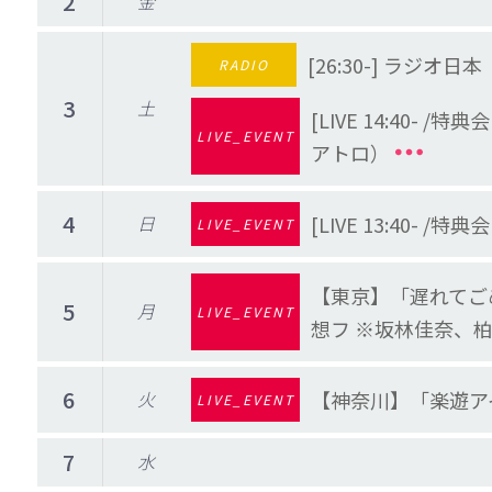
2
金
[26:30-] ラジオ
RADIO
3
土
[LIVE 14:40-
LIVE_EVENT
アトロ）
4
日
[LIVE 13:40- /
LIVE_EVENT
【東京】「遅れてご
5
月
LIVE_EVENT
想フ ※坂林佳奈、
6
火
【神奈川】「楽遊アイド
LIVE_EVENT
7
水