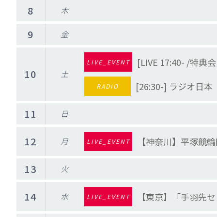
8
木
9
金
[LIVE 17:40- /特
LIVE_EVENT
10
土
[26:30-] ラジオ
RADIO
11
日
12
月
【神奈川】平塚競輪
LIVE_EVENT
13
火
14
水
【東京】「手羽先センセー
LIVE_EVENT