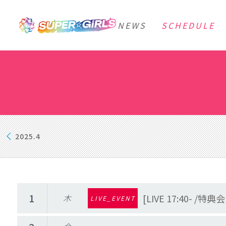
NEWS
SCHEDULE
2025.4
1
木
[LIVE 17:40- /
LIVE_EVENT