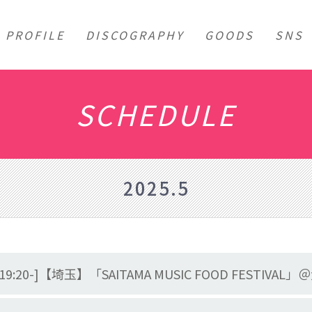
PROFILE
DISCOGRAPHY
GOODS
SNS
SCHEDULE
2025.5
特典会19:20-]【埼玉】「SAITAMA MUSIC FOOD FESTI