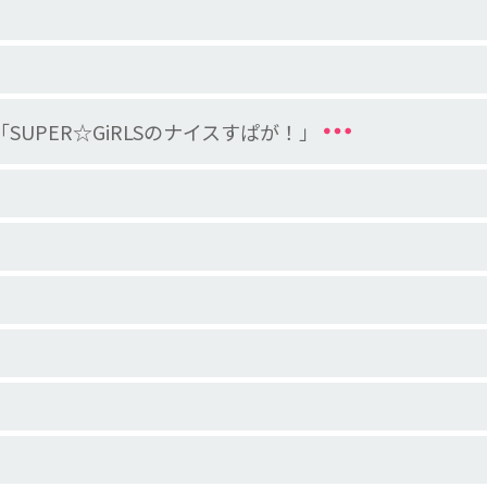
日本「SUPER☆GiRLSのナイスすぱが！」