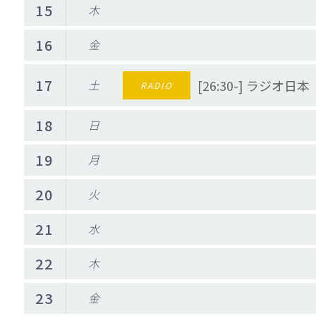
15
木
16
金
17
土
[26:30-] ラジオ
RADIO
18
日
19
月
20
火
21
水
22
木
23
金