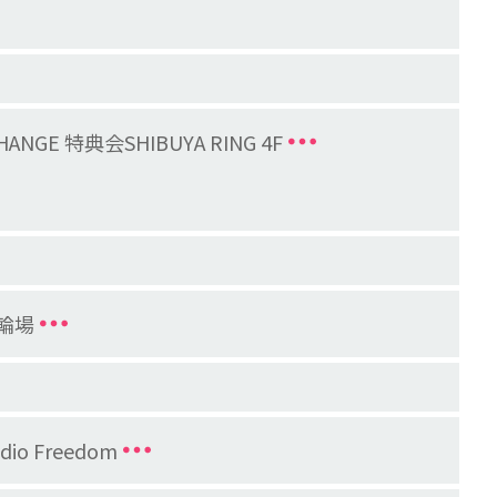
HANGE 特典会SHIBUYA RING 4F
輪場
 Freedom