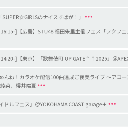
日本「SUPER☆GiRLSのナイスすぱが！」
 /特典会 16:15-]【広島】STU48 福田朱里主催フェス「フ
特典会 14:20-]【東京】「歌舞伎町 UP GATE↑↑2025」＠APEX
めんね！カラオケ配信100曲達成ご褒美ライブ ～アコ
柏綾菜、櫻井陽夏
ルフェス」＠YOKOHAMA COAST garage＋